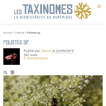
≡
Accueil
>
Collecte
>
Polistes sp.
Polistes sp.
Publié par
Deuns
le 02/09/2019
302 vues
0 commentaire