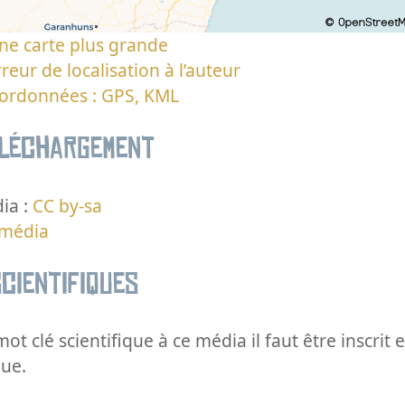
ne carte plus grande
reur de localisation à l’auteur
oordonnées : GPS, KML
éléchargement
ia :
CC by-sa
 média
cientifiques
ot clé scientifique à ce média il faut être inscri
que.