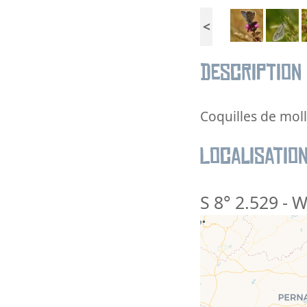
<
Description
Coquilles de mol
Localisatio
S 8° 2.529
-
W