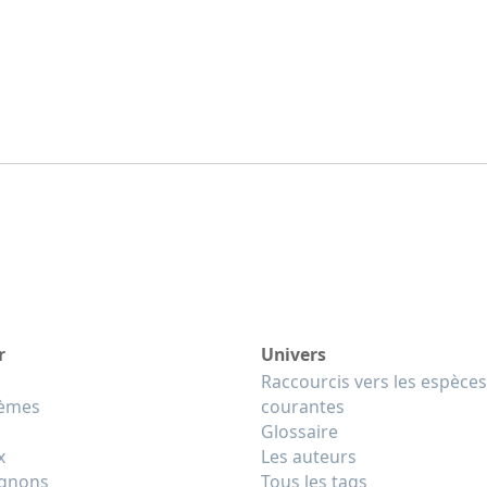
r
Univers
Raccourcis vers les espèces
tèmes
courantes
Glossaire
x
Les auteurs
gnons
Tous les tags