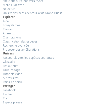
Site clôné sur Géodiversité.net
Merci Eliaz Web
Né de SPIP
Un site des petits débrouillards Grand Ouest
Explorer
Aide
Ecosystèmes
Plantes
Animaux
Champignons
Classification des espèces
Recherche avancée
Proposer des améliorations
Univers
Raccourcis vers les espèces courantes
Glossaire
Les auteurs
Tous les tags
Tutoriels vidéo
Autres sites
Partir en sortie !
Partager
Facebook
Twitter
Prezi
Espace presse