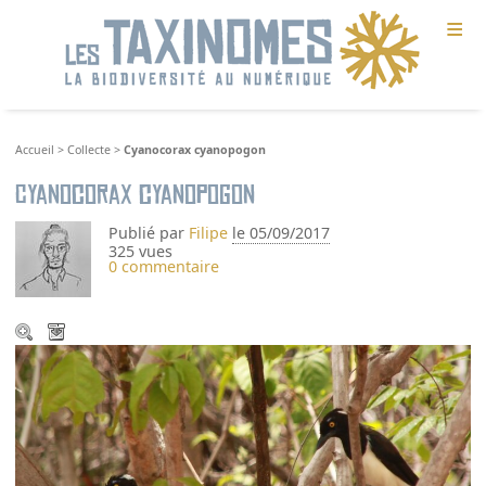
≡
Accueil
>
Collecte
>
Cyanocorax cyanopogon
Cyanocorax cyanopogon
Publié par
Filipe
le 05/09/2017
325 vues
0 commentaire