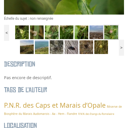
Échelle du sujet : non renseignée
<
>
Description
Pas encore de descriptif.
Tags de l’auteur
P.N.R. des Caps et Marais d’Opale
Réserve de
Biosphère du Marais Audomarois - Aa - Hem - Flandre
R.N.N. des Etangs du Romelaëre
Localisation