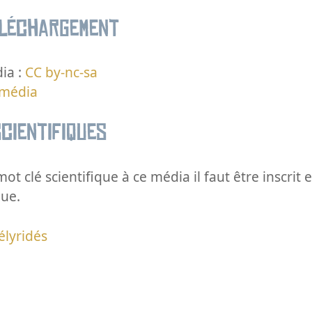
éléchargement
ia :
CC by-nc-sa
 média
cientifiques
ot clé scientifique à ce média il faut être inscri
que.
lyridés