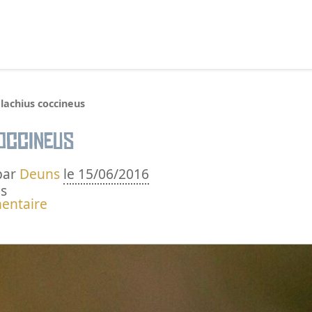
echercher :
lachius coccineus
occineus
par
Deuns
le 15/06/2016
s
entaire