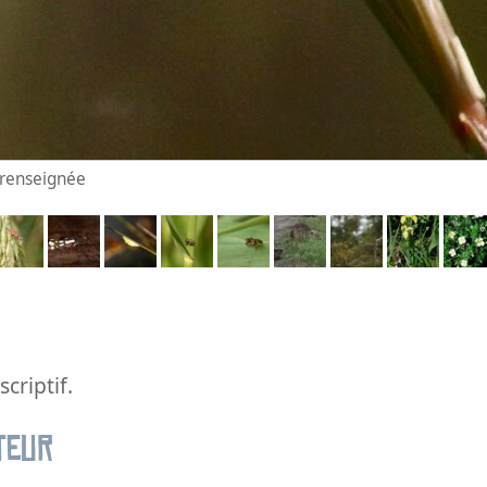
n renseignée
criptif.
teur