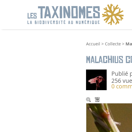
R
Accueil
>
Collecte
>
Ma
Malachius c
Publié 
256 vue
0 comm