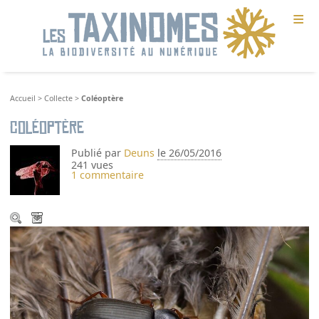
≡
Accueil
>
Collecte
>
Coléoptère
Coléoptère
Publié par
Deuns
le 26/05/2016
241 vues
1 commentaire