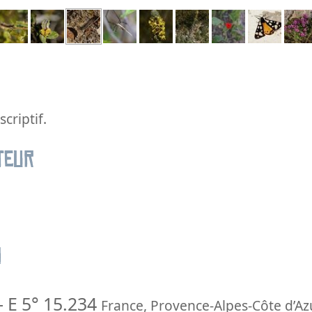
criptif.
teur
n
-
E 5° 15.234
France
,
Provence-Alpes-Côte d’Az