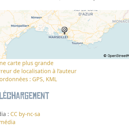
ne carte plus grande
reur de localisation à l’auteur
oordonnées : GPS, KML
éléchargement
ia :
CC by-nc-sa
 média