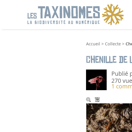
R
Accueil
>
Collecte
>
Che
Chenille de 
Publié 
270 vue
1 comm