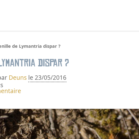
echercher :
nille de Lymantria dispar ?
Lymantria dispar ?
par
Deuns
le 23/05/2016
s
entaire