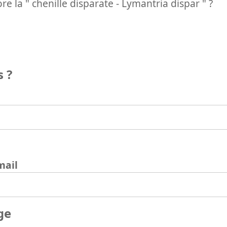
e la " chenille disparate - Lymantria dispar " ?
 ?
mail
ge