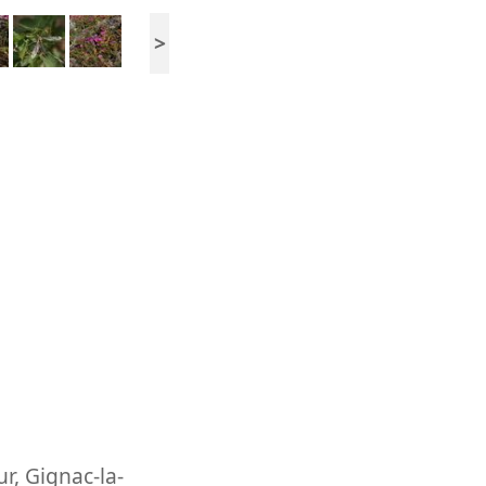
>
ur
,
Gignac-la-