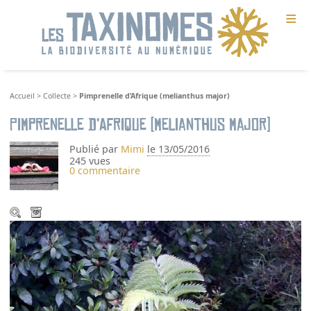
≡
Accueil
>
Collecte
>
Pimprenelle d’Afrique (melianthus major)
Pimprenelle d’Afrique (melianthus major)
Publié par
Mimi
le 13/05/2016
245 vues
0 commentaire