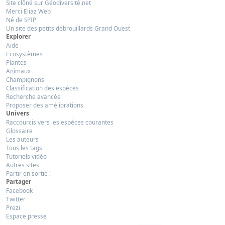
Site clôné sur Géodiversité.net
Merci Eliaz Web
Né de SPIP
Un site des petits débrouillards Grand Ouest
Explorer
Aide
Ecosystèmes
Plantes
Animaux
Champignons
Classification des espèces
Recherche avancée
Proposer des améliorations
Univers
Raccourcis vers les espèces courantes
Glossaire
Les auteurs
Tous les tags
Tutoriels vidéo
Autres sites
Partir en sortie !
Partager
Facebook
Twitter
Prezi
Espace presse