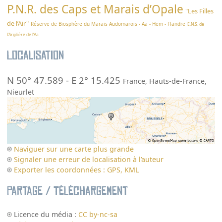
P.N.R. des Caps et Marais d’Opale
"Les Filles
de l’Air"
Réserve de Biosphère du Marais Audomarois - Aa - Hem - Flandre
E.N.S. de
l’Argilière de l’Aa
Localisation
N 50° 47.589
-
E 2° 15.425
France
,
Hauts-de-France
,
Nieurlet
Naviguer sur une carte plus grande
Signaler une erreur de localisation à l’auteur
Exporter les coordonnées : GPS, KML
Partage / Téléchargement
Licence du média :
CC by-nc-sa