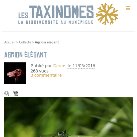
≡
Accueil
>
Collecte
>
Agrion élégant
Agrion élégant
Publié par
Deuns
le 11/05/2016
268 vues
0 commentaire