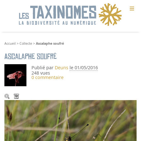
≡
Accueil
>
Collecte
>
Ascalaphe soufré
Ascalaphe soufré
Publié par
Deuns
le 01/05/2016
248 vues
0 commentaire