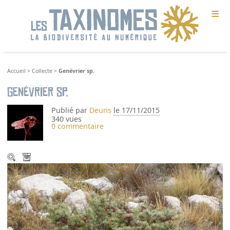
≡
Accueil
>
Collecte
>
Genévrier sp.
Genévrier sp.
Publié par
Deuns
le 17/11/2015
340 vues
0 commentaire