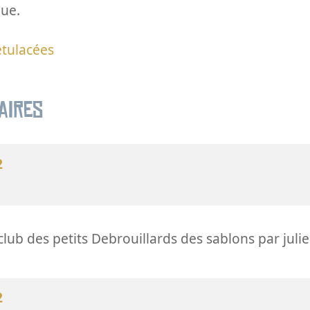
que.
tulacées
aires
2
club des petits Debrouillards des sablons par juli
2