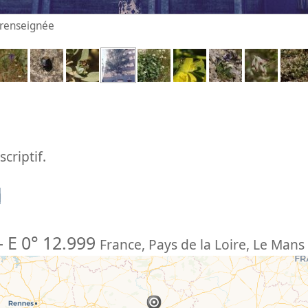
n renseignée
criptif.
n
-
E 0° 12.999
France
,
Pays de la Loire
,
Le Mans