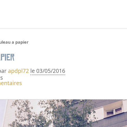
echercher :
uleau a papier
pier
par
apdpl72
le 03/05/2016
s
entaires