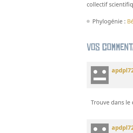
collectif scientifi
Phylogénie :
Bé
Vos comment
apdpl7
Trouve dans le 
apdpl7