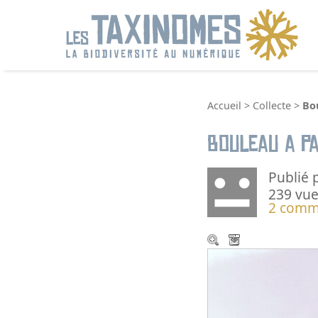
R
Accueil
>
Collecte
>
Bo
Bouleau a pa
Publié 
239 vue
2 comm