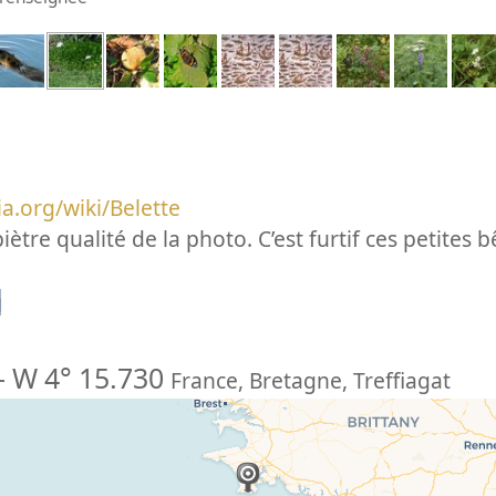
ia.org/wiki/Belette
ètre qualité de la photo. C’est furtif ces petites bê
n
-
W 4° 15.730
France
,
Bretagne
,
Treffiagat