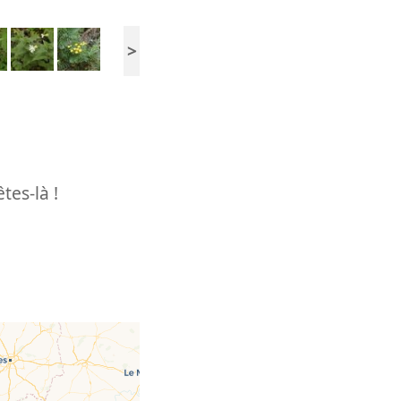
>
tes-là !