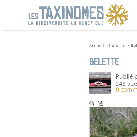
R
Accueil
>
Collecte
>
Be
Belette
Publié 
248 vue
0 comm