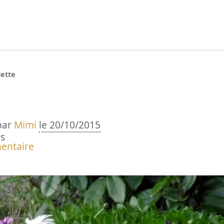
echercher :
lette
par
Mimi
le 20/10/2015
s
entaire