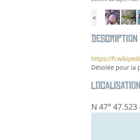
<
Description
https://fr.wikiped
Désolée pour la pi
Localisatio
N 47° 47.523