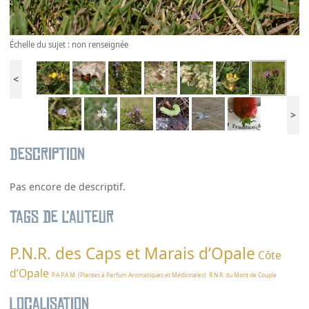
Échelle du sujet : non renseignée
<
>
Description
Pas encore de descriptif.
Tags de l’auteur
P.N.R. des Caps et Marais d’Opale
Côte
d’Opale
P.A.P.A.M. (Plantes à Parfum Aromatiques et Médicinales)
R.N.R. du Mont de Couple
Localisation