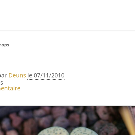
echercher :
thops
par
Deuns
le 07/11/2010
s
entaire