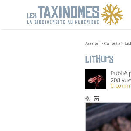
R
Accueil
>
Collecte
>
Li
Lithops
Publié 
208 vue
0 comm