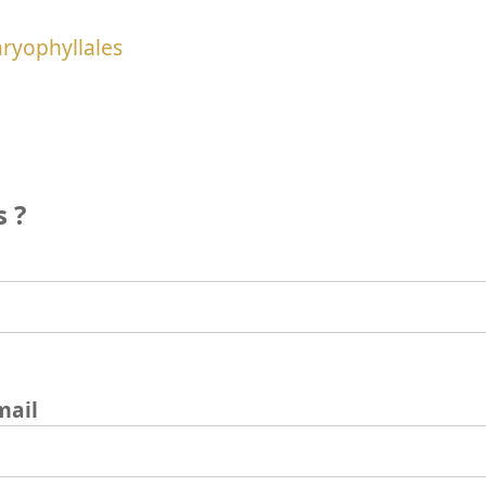
ryophyllales
 ?
mail