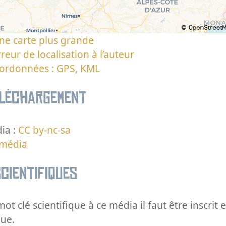
ne carte plus grande
reur de localisation à l’auteur
oordonnées : GPS, KML
éléchargement
ia :
CC by-nc-sa
 média
cientifiques
ot clé scientifique à ce média il faut être inscri
que.