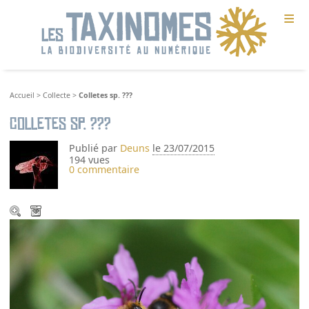
≡
Accueil
>
Collecte
>
Colletes sp. ???
Colletes sp. ???
Publié par
Deuns
le 23/07/2015
194 vues
0 commentaire