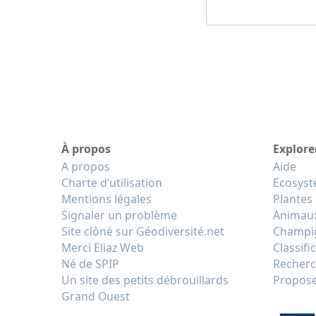
À propos
Explore
A propos
Aide
Charte d’utilisation
Ecosys
Mentions légales
Plantes
Signaler un problème
Animau
Site clôné sur Géodiversité.net
Champi
Merci Eliaz Web
Classifi
Né de SPIP
Recherc
Un site des petits débrouillards
Propose
Grand Ouest