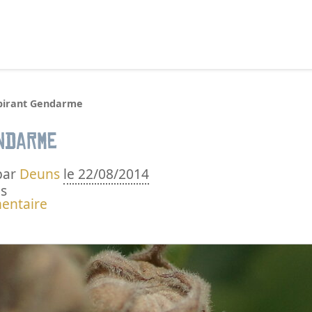
echercher :
pirant Gendarme
ndarme
par
Deuns
le 22/08/2014
s
entaire