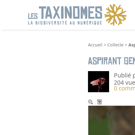
R
Accueil
>
Collecte
>
As
Aspirant Ge
Publié 
204 vue
0 comm