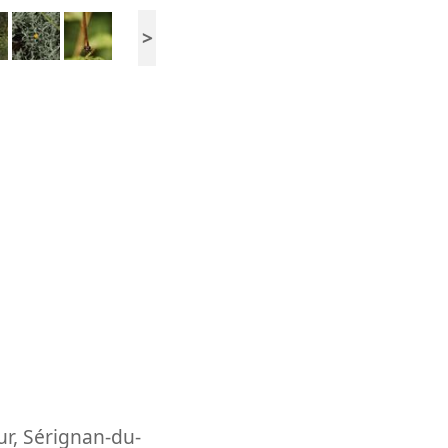
>
ur
,
Sérignan-du-