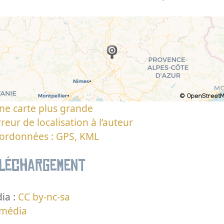
ne carte plus grande
reur de localisation à l’auteur
oordonnées : GPS, KML
éléchargement
ia :
CC by-nc-sa
 média