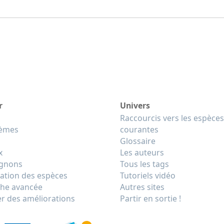
r
Univers
Raccourcis vers les espèces
tèmes
courantes
Glossaire
x
Les auteurs
gnons
Tous les tags
cation des espèces
Tutoriels vidéo
he avancée
Autres sites
r des améliorations
Partir en sortie !