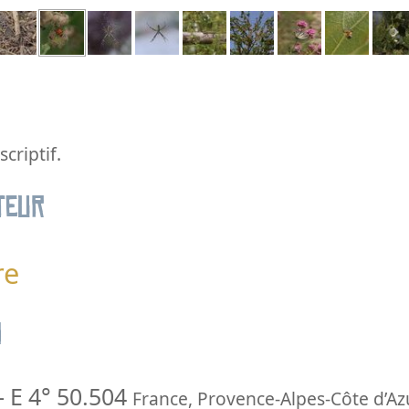
criptif.
teur
re
n
-
E 4° 50.504
France
,
Provence-Alpes-Côte d’Az