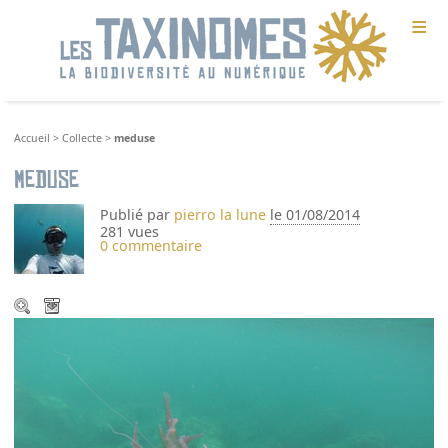
≡
Accueil
>
Collecte
>
meduse
meduse
Publié par
pierro la lune
le 01/08/2014
281 vues
0 commentaire