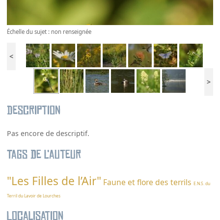
Échelle du sujet : non renseignée
<
>
Description
Pas encore de descriptif.
Tags de l’auteur
"Les Filles de l’Air"
Faune et flore des terrils
E.N.S. du
Terril du Lavoir de Lourches
Localisation