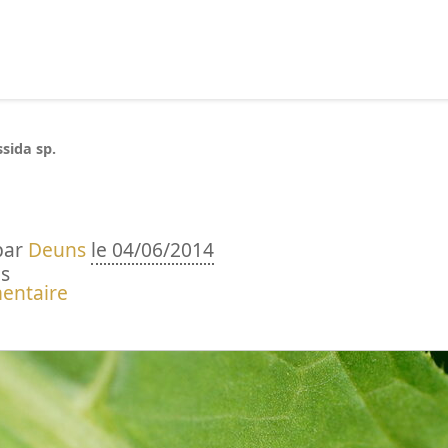
echercher :
sida sp.
par
Deuns
le 04/06/2014
s
entaire