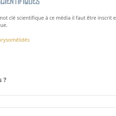
cientifiques
ot clé scientifique à ce média il faut être inscri
que.
hrysomélidés
 ?