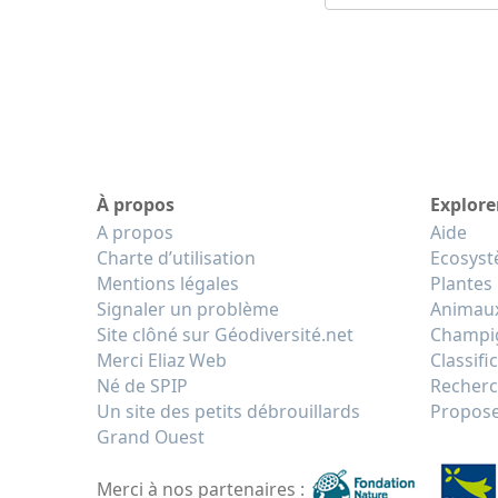
À propos
Explore
A propos
Aide
Charte d’utilisation
Ecosys
Mentions légales
Plantes
Signaler un problème
Animau
Site clôné sur Géodiversité.net
Champi
Merci Eliaz Web
Classifi
Né de SPIP
Recherc
Un site des petits débrouillards
Propose
Grand Ouest
Merci à nos partenaires :