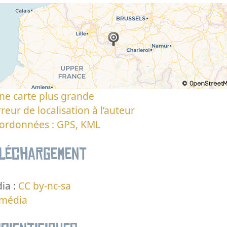
ne carte plus grande
reur de localisation à l’auteur
oordonnées : GPS, KML
éléchargement
ia :
CC by-nc-sa
 média