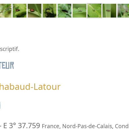
criptif.
teur
Chabaud-Latour
n
-
E 3° 37.759
France
,
Nord-Pas-de-Calais
,
Condé