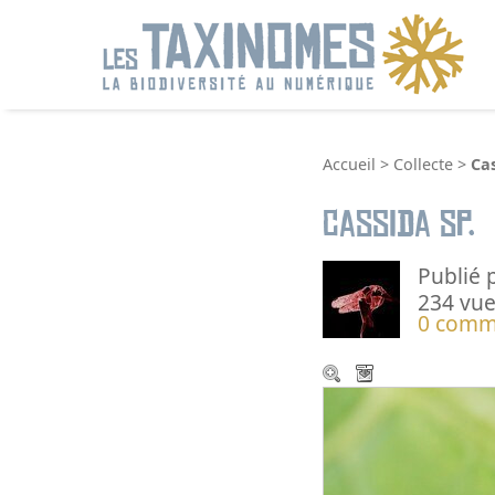
R
Accueil
>
Collecte
>
Cas
Cassida sp.
Publié 
234 vue
0 comm