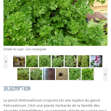
Échelle du sujet : non renseignée
<
>
Description
Le persil (Petroselinum crispum) est une espèce du genre
Petroselinum. C’est une plante herbacée de la famille des
Apiacées (Ombellifères), couramment utilisée en cuisine pour