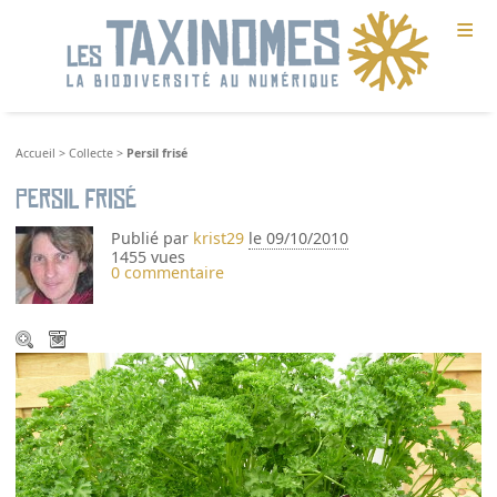
≡
Accueil
>
Collecte
>
Persil frisé
Persil frisé
Publié par
krist29
le 09/10/2010
1455 vues
0 commentaire