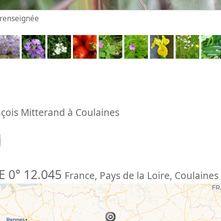
n renseignée
nçois Mitterand à Coulaines
n
E 0° 12.045
France
,
Pays de la Loire
,
Coulaines