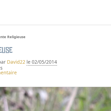
echercher :
nte Religieuse
euse
par
David22
le 02/05/2014
s
entaire