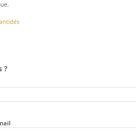
que.
antidés
 ?
mail