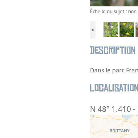
Échelle du sujet : no
<
Description
Dans le parc Fra
Localisatio
N 48° 1.410
-