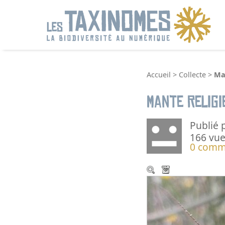
R
Accueil
>
Collecte
>
Ma
Mante Religi
Publié 
166 vue
0 comm