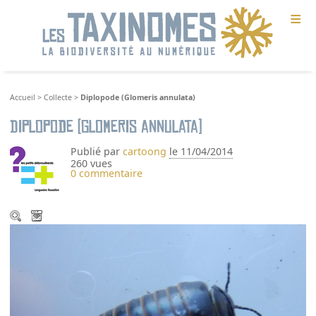
≡
Accueil
>
Collecte
>
Diplopode (Glomeris annulata)
Diplopode (Glomeris annulata)
Publié par
cartoong
le 11/04/2014
260 vues
0 commentaire