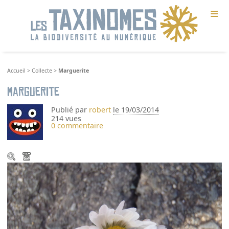
≡
Accueil
>
Collecte
>
Marguerite
Marguerite
Publié par
robert
le 19/03/2014
214 vues
0 commentaire