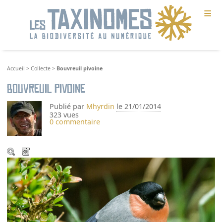
≡
Accueil
>
Collecte
>
Bouvreuil pivoine
Bouvreuil pivoine
Publié par
Mhyrdin
le 21/01/2014
323 vues
0 commentaire