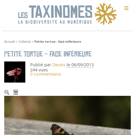
≡
Accueil
>
Collecte
>
Petite tortue - face inférieure
Petite tortue - face inférieure
Publié par
Deuns
le 06/09/2013
244 vues
0 commentaire