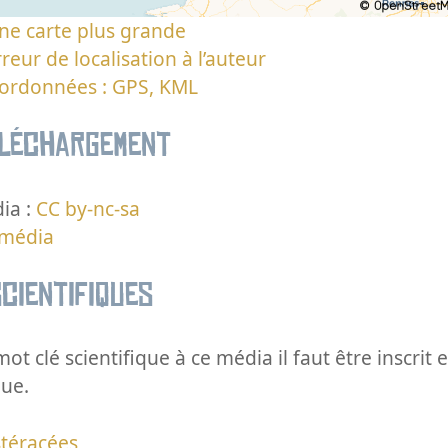
ne carte plus grande
reur de localisation à l’auteur
oordonnées : GPS, KML
éléchargement
ia :
CC by-nc-sa
 média
cientifiques
ot clé scientifique à ce média il faut être inscri
que.
téracées