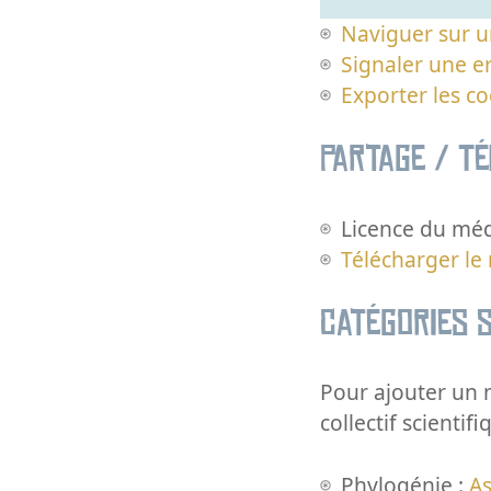
Naviguer sur u
Signaler une er
Exporter les c
Partage / T
Licence du méd
Télécharger le
Catégories s
Pour ajouter un m
collectif scientifi
Phylogénie :
As