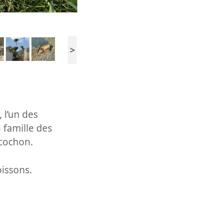
>
 l’un des
 famille des
 cochon.
oissons.