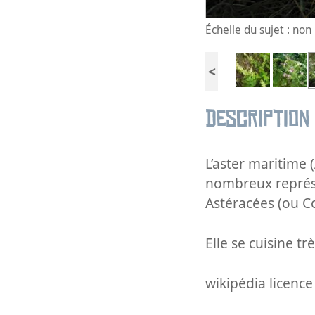
Échelle du sujet : no
<
Description
L’aster maritime 
nombreux représe
Astéracées (ou C
Elle se cuisine t
wikipédia licence