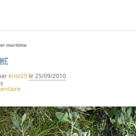
echercher :
ter maritime
ime
par
krist29
le 25/09/2010
s
entaire