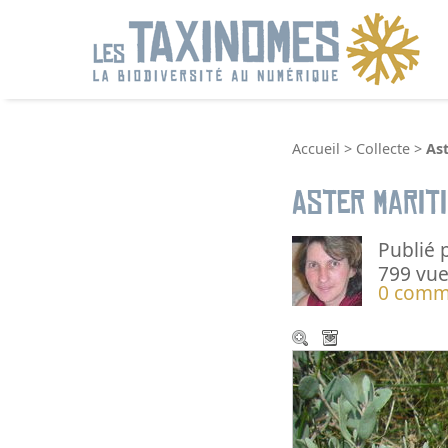
R
Accueil
>
Collecte
>
As
Aster marit
Publié 
799 vue
0 comm