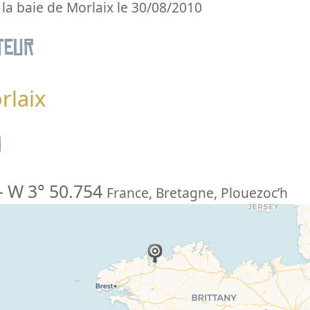
la baie de Morlaix le 30/08/2010
teur
rlaix
n
-
W 3° 50.754
France
,
Bretagne
,
Plouezoc’h