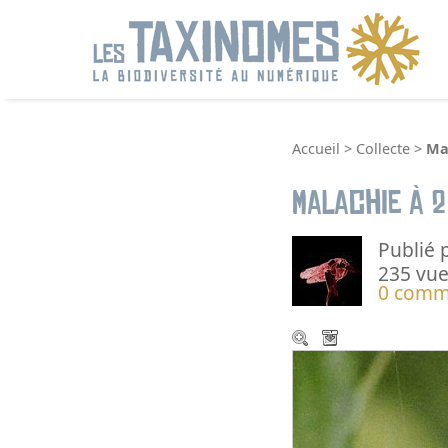
R
Accueil
>
Collecte
>
Mal
Malachie à 2
Publié 
235 vue
0 comm