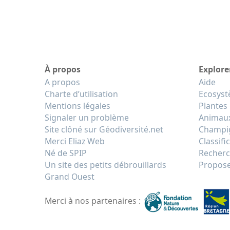
À propos
Explore
A propos
Aide
Charte d’utilisation
Ecosys
Mentions légales
Plantes
Signaler un problème
Animau
Site clôné sur Géodiversité.net
Champi
Merci Eliaz Web
Classifi
Né de SPIP
Recherc
Un site des petits débrouillards
Propose
Grand Ouest
Merci à nos partenaires :