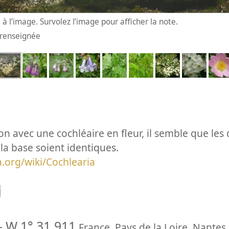
à l’image. Survolez l’image pour afficher la note.
n renseignée
n avec une cochléaire en fleur, il semble que les
à la base soient identiques.
ia.org/wiki/Cochlearia
n
-
W 1° 31.911
France
,
Pays de la Loire
,
Nantes