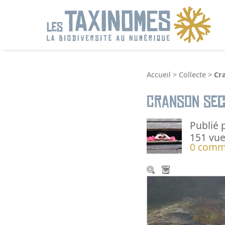
R
Accueil
>
Collecte
>
Cr
Cranson sec
Publié 
151 vue
0 comm