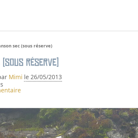
echercher :
anson sec (sous réserve)
 (sous réserve)
par
Mimi
le 26/05/2013
s
entaire