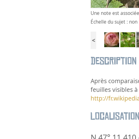
Une note est associée 
Échelle du sujet : no
<
Description
Après comparaiso
feuilles visibles 
http://fr.wikiped
Localisatio
N 47° 11.410