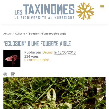
≡
Accueil
>
Collecte
>
"Eclosion" d’une fougère aigle
"Eclosion" d’une fougère aigle
Publié par
Deuns
le 13/05/2013
234 vues
0 commentaire