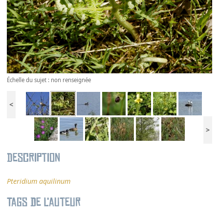
Échelle du sujet : non renseignée
<
>
Description
Pteridium aquilinum
Tags de l’auteur