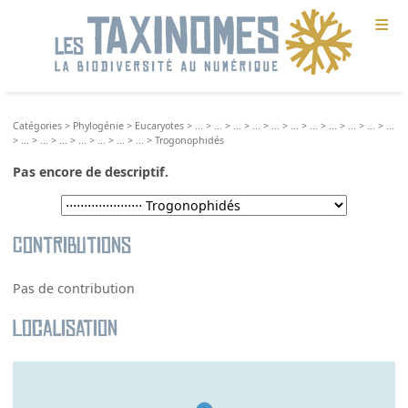
≡
Catégories
>
Phylogénie
>
Eucaryotes
>
...
>
...
>
...
>
...
>
...
>
...
>
...
>
...
>
...
>
...
>
...
>
...
>
...
>
...
>
...
>
...
>
...
>
...
>
Trogonophidés
Pas encore de descriptif.
Contributions
Pas de contribution
Localisation