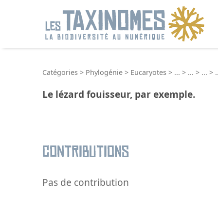
R
Catégories
>
Phylogénie
>
Eucaryotes
>
...
>
...
>
...
>
.
Le lézard fouisseur, par exemple.
Contributions
Pas de contribution