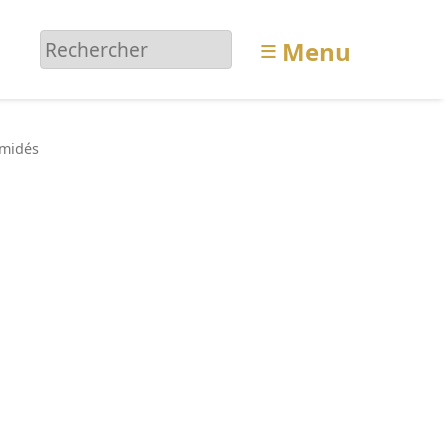
≡
Menu
midés