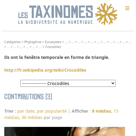
≡
Catégories
>
Phylogénie
>
Eucaryotes
>
...
>
...
>
...
>
...
>
...
>
...
>
...
>
...
>
...
>
...
>
...
>
...
>
...
>
...
>
...
>
...
>
...
>
Crocodiles
Ils ont la fenêtre temporale en forme de triangle.
http://fr.wikipedia.org/wiki/Crocodiles
Contributions (3)
Trier :
par date
,
par popularité
|
Afficher
:
9 médias
,
15
médias
,
30 médias
par page