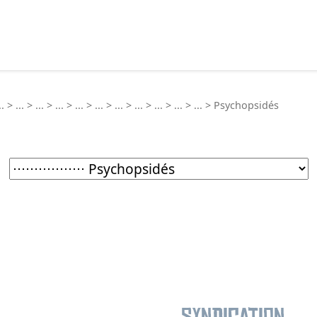
echercher :
..
>
...
>
...
>
...
>
...
>
...
>
...
>
...
>
...
>
...
>
...
>
Psychopsidés