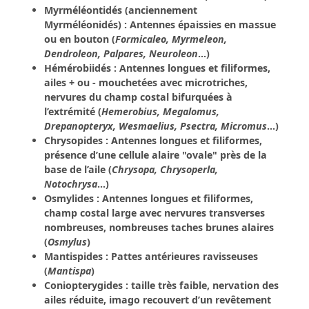
Myrméléontidés
(anciennement
Myrméléonidés) : Antennes épaissies en massue
ou en bouton (
Formicaleo, Myrmeleon,
Dendroleon, Palpares, Neuroleon
...)
Hémérobiidés
: Antennes longues et filiformes,
ailes + ou - mouchetées avec microtriches,
nervures du champ costal bifurquées à
l’extrémité (
Hemerobius, Megalomus,
Drepanopteryx, Wesmaelius, Psectra, Micromus
...)
Chrysopides
: Antennes longues et filiformes,
présence d’une cellule alaire "ovale" près de la
base de l’aile (
Chrysopa, Chrysoperla,
Notochrysa
...)
Osmylides
: Antennes longues et filiformes,
champ costal large avec nervures transverses
nombreuses, nombreuses taches brunes alaires
(
Osmylus
)
Mantispides
: Pattes antérieures ravisseuses
(
Mantispa
)
Coniopterygides
: taille très faible, nervation des
ailes réduite, imago recouvert d’un revêtement