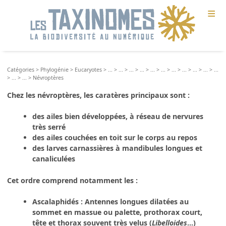
≡
Catégories
>
Phylogénie
>
Eucaryotes
>
...
>
...
>
...
>
...
>
...
>
...
>
...
>
...
>
...
>
...
>
...
>
...
>
...
>
Névroptères
Chez les
névroptères
, les caratères principaux sont :
des ailes bien développées, à réseau de nervures
très serré
des ailes couchées en toit sur le corps au repos
des larves carnassières à mandibules longues et
canaliculées
Cet ordre comprend notamment les :
Ascalaphidés
: Antennes longues dilatées au
sommet en massue ou palette, prothorax court,
tête et thorax souvent très velus (
Libelloides
...)