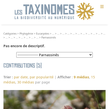
≡
Catégories
>
Phylogénie
>
Eucaryotes
>
...
>
...
>
...
>
...
>
...
>
...
>
...
>
...
>
...
>
...
>
...
>
...
>
...
>
...
>
...
>
...
>
...
>
...
>
Parnassinés
Pas encore de descriptif.
Contributions (5)
Trier :
par date
,
par popularité
|
Afficher
:
9 médias
,
15
médias
,
30 médias
par page