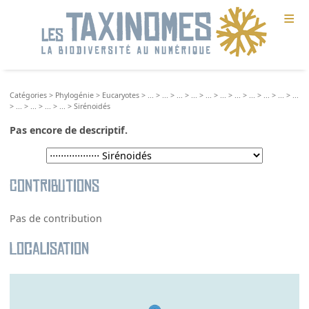
≡
Catégories
>
Phylogénie
>
Eucaryotes
>
...
>
...
>
...
>
...
>
...
>
...
>
...
>
...
>
...
>
...
>
...
>
...
>
...
>
...
>
...
>
Sirénoidés
Pas encore de descriptif.
Contributions
Pas de contribution
Localisation