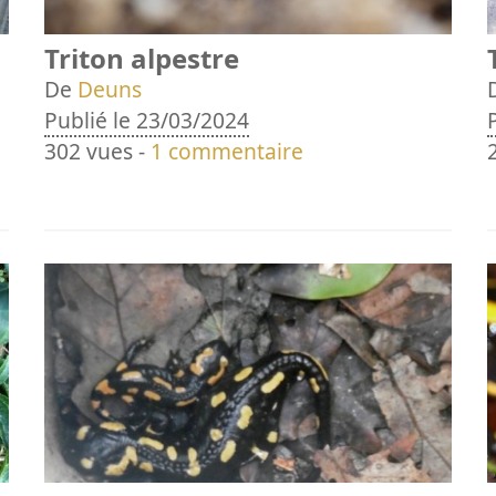
Triton alpestre
De
Deuns
Publié le 23/03/2024
302 vues -
1 commentaire