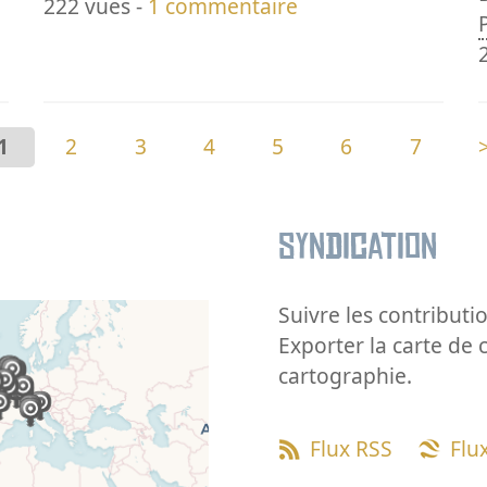
222 vues -
1 commentaire
1
2
3
4
5
6
7
Syndication
Suivre les contributio
Exporter la carte de 
cartographie.
Flux RSS
Flu