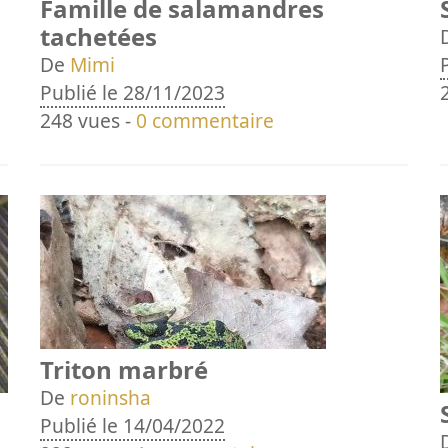
Famille de salamandres
tachetées
De
Mimi
Publié le 28/11/2023
248 vues -
0 commentaire
Triton marbré
De
roninsha
Publié le 14/04/2022