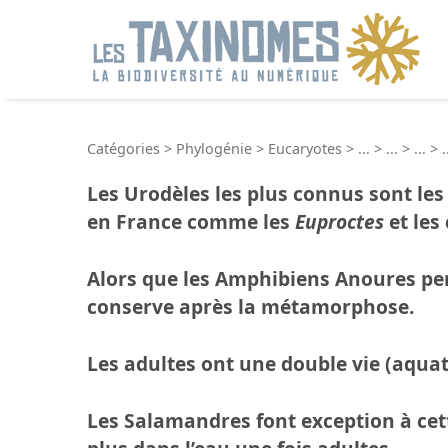
R
Catégories
>
Phylogénie
>
Eucaryotes
>
...
>
...
>
...
>
.
Les
Urodèles
les plus connus sont le
en France comme les
Euproctes
et les
Alors que les Amphibiens Anoures per
conserve après la métamorphose.
Les adultes ont une double vie (aquat
Les Salamandres font exception à cett