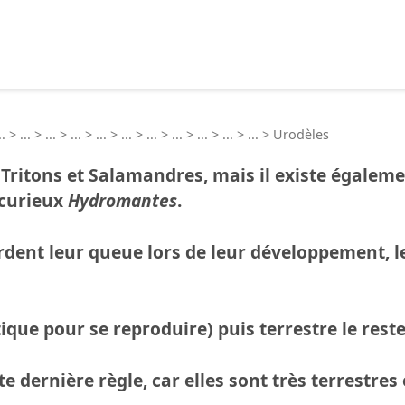
echercher :
..
>
...
>
...
>
...
>
...
>
...
>
...
>
...
>
...
>
...
>
...
>
Urodèles
s
Tritons
et
Salamandres
, mais il existe égalem
 curieux
Hydromantes
.
dent leur queue lors de leur développement, l
ique pour se reproduire) puis terrestre le rest
e dernière règle, car elles sont très terrestre