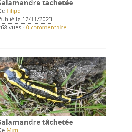
Salamandre tachetée
De
Filipe
Publié le 12/11/2023
268 vues -
0 commentaire
Salamandre tâchetée
De
Mimi