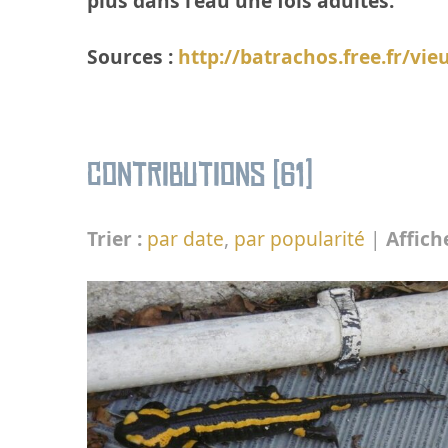
plus dans l’eau une fois adultes.
Sources :
http://batrachos.free.fr/vi
Contributions (61)
Trier :
par date
,
par popularité
|
Affich