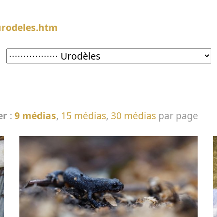
eurodeles.htm
er
:
9 médias
,
15 médias
,
30 médias
par page