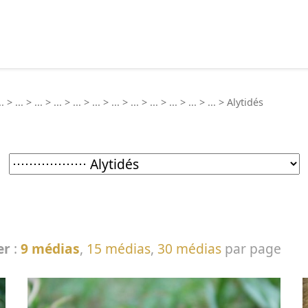
echercher :
..
>
...
>
...
>
...
>
...
>
...
>
...
>
...
>
...
>
...
>
...
>
...
>
Alytidés
er
:
9 médias
,
15 médias
,
30 médias
par page