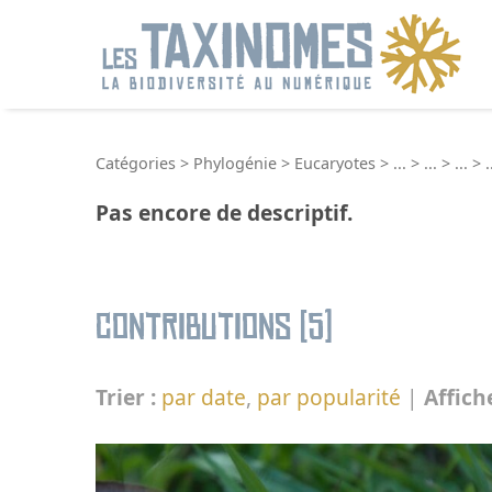
R
Catégories
>
Phylogénie
>
Eucaryotes
>
...
>
...
>
...
>
.
Pas encore de descriptif.
Contributions (5)
Trier :
par date
,
par popularité
|
Affich