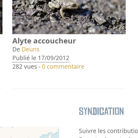
Alyte accoucheur
De
Deuns
Publié le 17/09/2012
282 vues -
0 commentaire
Syndication
Suivre les contributio