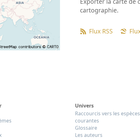
Exporter la carte de 
cartographie.
Flux RSS
Flu
r
Univers
Raccourcis vers les espèces
tèmes
courantes
Glossaire
x
Les auteurs