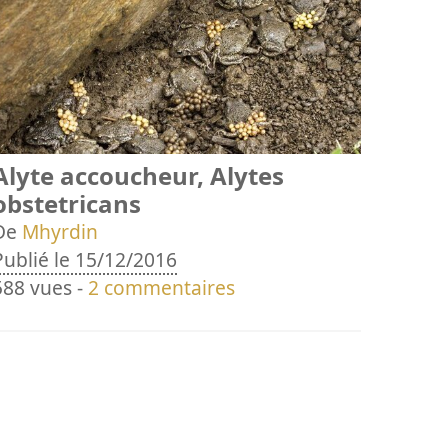
Alyte accoucheur, Alytes
obstetricans
De
Mhyrdin
Publié le 15/12/2016
588 vues -
2 commentaires