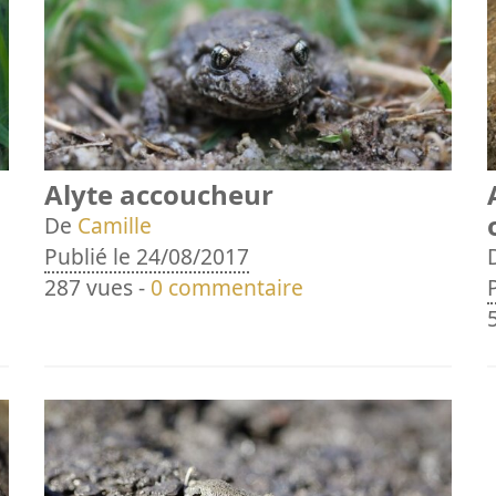
Alyte accoucheur
De
Camille
Publié le 24/08/2017
287 vues -
0 commentaire