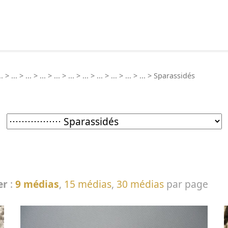
echercher :
..
>
...
>
...
>
...
>
...
>
...
>
...
>
...
>
...
>
...
>
...
>
Sparassidés
er
:
9 médias
,
15 médias
,
30 médias
par page