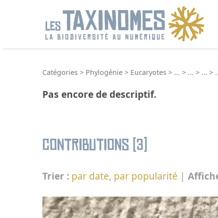
R
Catégories
>
Phylogénie
>
Eucaryotes
>
...
>
...
>
...
>
.
Pas encore de descriptif.
Contributions (3)
Trier :
par date
,
par popularité
|
Affich