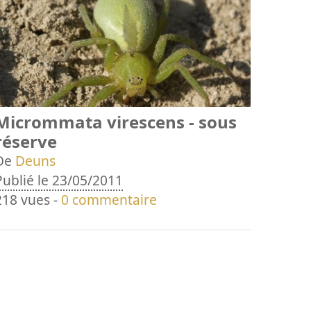
Micrommata virescens - sous
réserve
De
Deuns
Publié le 23/05/2011
218 vues -
0 commentaire