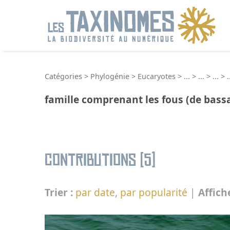
R
Catégories
>
Phylogénie
>
Eucaryotes
>
...
>
...
>
...
>
.
famille comprenant les fous (de bassan
Contributions (5)
Trier :
par date
,
par popularité
|
Affich