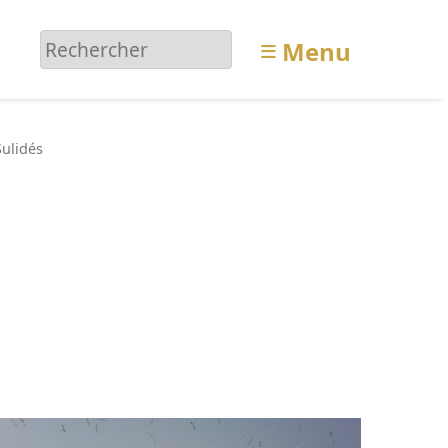
≡
Menu
Sulidés