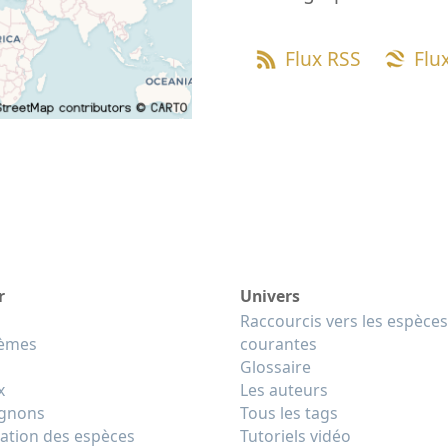
Flux RSS
Flu
r
Univers
Raccourcis vers les espèces
tèmes
courantes
Glossaire
x
Les auteurs
gnons
Tous les tags
cation des espèces
Tutoriels vidéo