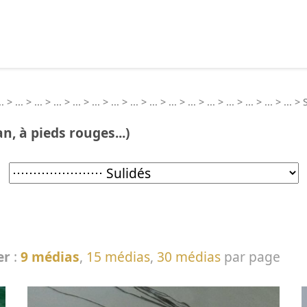
echercher :
..
>
...
>
...
>
...
>
...
>
...
>
...
>
...
>
...
>
...
>
...
>
...
>
...
>
...
>
...
>
...
>
, à pieds rouges...)
er
:
9 médias
,
15 médias
,
30 médias
par page