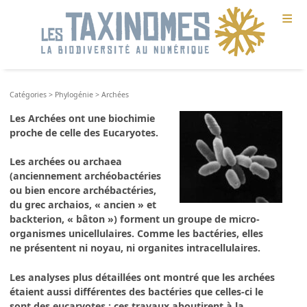
≡
Catégories
>
Phylogénie
>
Archées
Les Archées ont une biochimie
proche de celle des Eucaryotes.
Les archées ou archaea
(anciennement archéobactéries
ou bien encore archébactéries,
du grec archaios, « ancien » et
backterion, « bâton ») forment un groupe de micro-
organismes unicellulaires. Comme les bactéries, elles
ne présentent ni noyau, ni organites intracellulaires.
Les analyses plus détaillées ont montré que les archées
étaient aussi différentes des bactéries que celles-ci le
sont des eucaryotes : ces travaux aboutirent à la