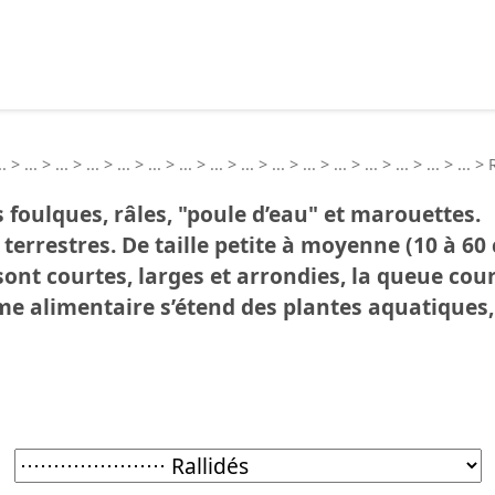
echercher :
..
>
...
>
...
>
...
>
...
>
...
>
...
>
...
>
...
>
...
>
...
>
...
>
...
>
...
>
...
>
...
>
s foulques, râles, "poule d’eau" et marouettes.
errestres. De taille petite à moyenne (10 à 60 c
nt courtes, larges et arrondies, la queue court
ime alimentaire s’étend des plantes aquatiques,