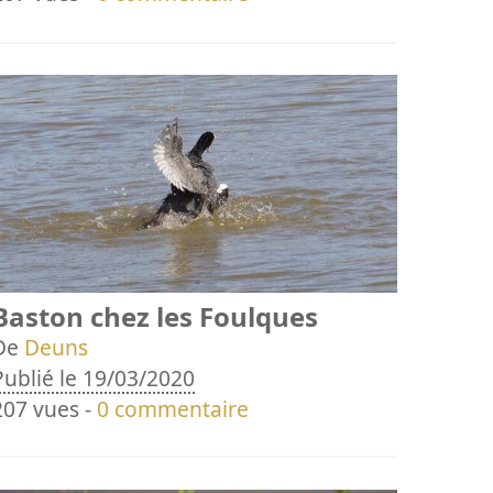
Baston chez les Foulques
De
Deuns
Publié le 19/03/2020
207 vues -
0 commentaire