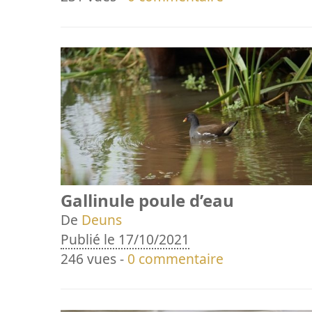
Gallinule poule d’eau
De
Deuns
Publié le 17/10/2021
246 vues -
0 commentaire