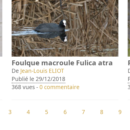
Foulque macroule Fulica atra
De
Jean-Louis ELIOT
Publié le 29/12/2018
368 vues -
0 commentaire
3
4
5
6
7
8
9