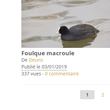
Foulque macroule
De
Deuns
Publié le 03/01/2019
337 vues -
0 commentaire
1
2