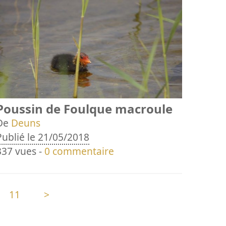
Poussin de Foulque macroule
De
Deuns
Publié le 21/05/2018
337 vues -
0 commentaire
11
>