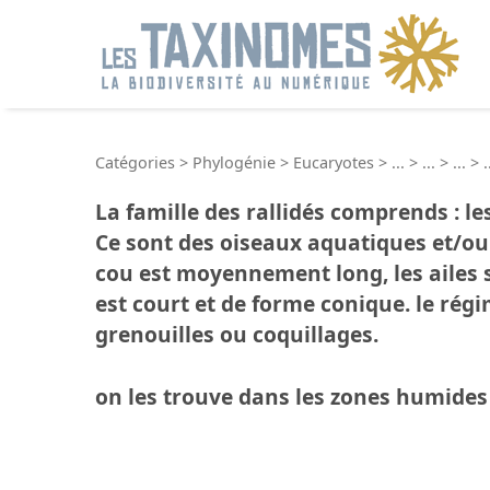
R
Catégories
>
Phylogénie
>
Eucaryotes
>
...
>
...
>
...
>
.
La famille des rallidés comprends : le
Ce sont des oiseaux aquatiques et/ou t
cou est moyennement long, les ailes so
est court et de forme conique. le rég
grenouilles ou coquillages.
on les trouve dans les zones humides