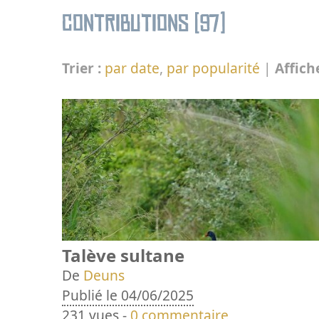
Contributions (97)
Trier :
par date
,
par popularité
|
Affich
Talève sultane
De
Deuns
Publié le 04/06/2025
231 vues -
0 commentaire