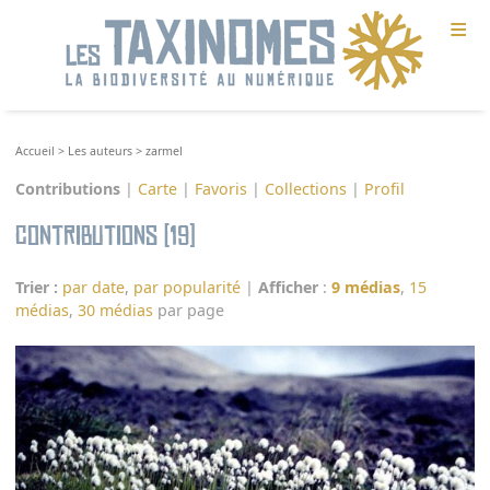
≡
Accueil
>
Les auteurs
>
zarmel
Contributions
|
Carte
|
Favoris
|
Collections
|
Profil
Contributions (19)
Trier :
par date
,
par popularité
|
Afficher
:
9 médias
,
15
médias
,
30 médias
par page