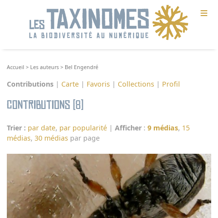
≡
Accueil
>
Les auteurs
>
Bel Engendré
Contributions
|
Carte
|
Favoris
|
Collections
|
Profil
Contributions (8)
Trier :
par date
,
par popularité
|
Afficher
:
9 médias
,
15
médias
,
30 médias
par page