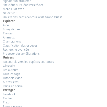
Signaler un problème
Site clôné sur Géodiversité.net
Merci Eliaz Web
Né de SPIP
Un site des petits débrouillards Grand Ouest
Explorer
Aide
Ecosystèmes
Plantes
Animaux
Champignons
Classification des espèces
Recherche avancée
Proposer des améliorations
Univers
Raccourcis vers les espèces courantes
Glossaire
Les auteurs
Tous les tags
Tutoriels vidéo
Autres sites
Partir en sortie !
Partager
Facebook
Twitter
Prezi
Espace presse