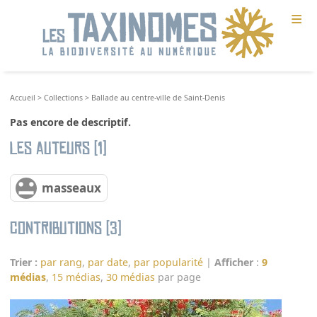
≡
Accueil
>
Collections
>
Ballade au centre-ville de Saint-Denis
Pas encore de descriptif.
Les auteurs (1)
masseaux
Contributions (3)
Trier :
par rang
,
par date
,
par popularité
|
Afficher
:
9
médias
,
15 médias
,
30 médias
par page