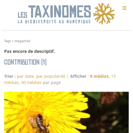
≡
Tags
>
megachile
Pas encore de descriptif.
Contribution (1)
Trier :
par date
,
par popularité
|
Afficher
:
9 médias
,
15
médias
,
30 médias
par page