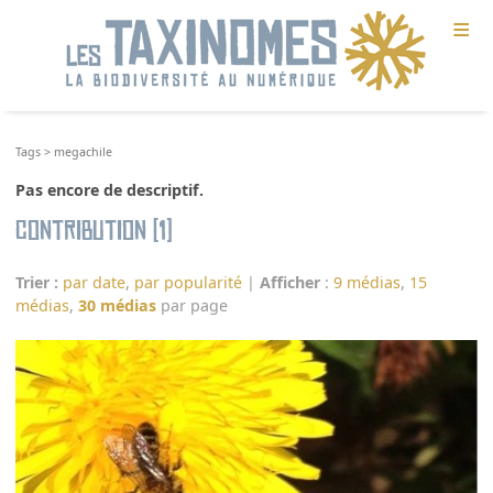
≡
Tags
>
megachile
Pas encore de descriptif.
Contribution (1)
Trier :
par date
,
par popularité
|
Afficher
:
9 médias
,
15
médias
,
30 médias
par page