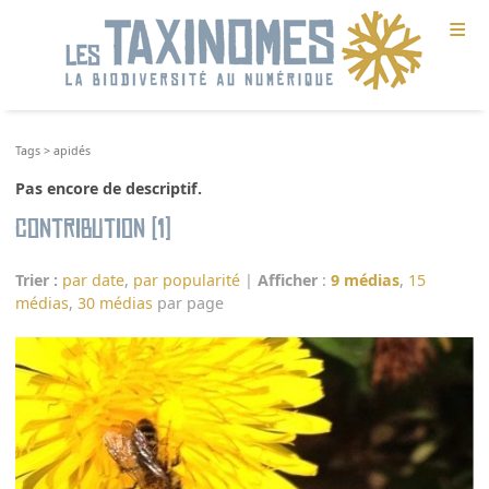
≡
Tags
>
apidés
Pas encore de descriptif.
Contribution (1)
Trier :
par date
,
par popularité
|
Afficher
:
9 médias
,
15
médias
,
30 médias
par page